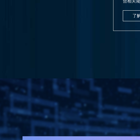
合相关
了解