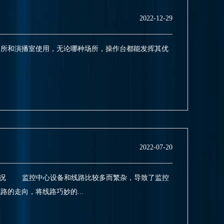
2022-12-29
场所和演播室使用，无论哪种场所，操作台都能发挥其优
2022-07-20
情况 监控中心设备和线路比较多而繁杂，导致了监控
的走向，将线路巧妙的...