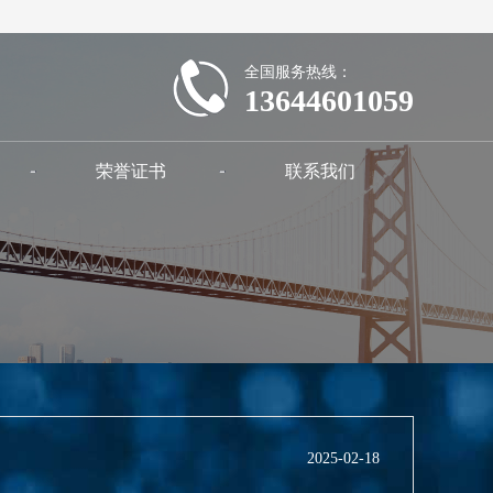
全国服务热线：
13644601059
荣誉证书
联系我们
2025-02-18