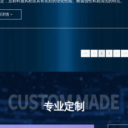
规定，且材料通风柜应具有良好的理化性能、耐腐蚀性和易清洗的特点。
详情 +
<<
<
1
2
>
>>
专业定制