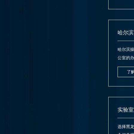
哈尔滨
哈尔滨
公室的办
了解
实验室
选择黑