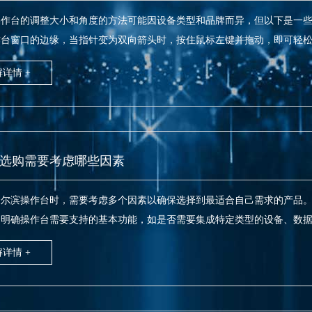
操作台的调整大小和角度的方法可能因设备类型和品牌而异，但以下是一些
作台窗口的边缘，当指针变为双向箭头时，按住鼠标左键并拖动，即可轻
详情 +
选购需要考虑哪些因素
哈尔滨操作台时，需要考虑多个因素以确保选择到最适合自己需求的产
明确操作台需要支持的基本功能，如是否需要集成特定类型的设备、数据
详情 +